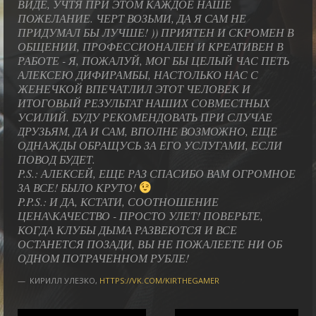
ВИДЕ, УЧТЯ ПРИ ЭТОМ КАЖДОЕ НАШЕ
ПОЖЕЛАНИЕ. ЧЕРТ ВОЗЬМИ, ДА Я САМ НЕ
ПРИДУМАЛ БЫ ЛУЧШЕ! )) ПРИЯТЕН И СКРОМЕН В
ОБЩЕНИИ, ПРОФЕССИОНАЛЕН И КРЕАТИВЕН В
РАБОТЕ - Я, ПОЖАЛУЙ, МОГ БЫ ЦЕЛЫЙ ЧАС ПЕТЬ
АЛЕКСЕЮ ДИФИРАМБЫ, НАСТОЛЬКО НАС С
ЖЕНЕЧКОЙ ВПЕЧАТЛИЛ ЭТОТ ЧЕЛОВЕК И
ИТОГОВЫЙ РЕЗУЛЬТАТ НАШИХ СОВМЕСТНЫХ
УСИЛИЙ. БУДУ РЕКОМЕНДОВАТЬ ПРИ СЛУЧАЕ
ДРУЗЬЯМ, ДА И САМ, ВПОЛНЕ ВОЗМОЖНО, ЕЩЕ
ОДНАЖДЫ ОБРАЩУСЬ ЗА ЕГО УСЛУГАМИ, ЕСЛИ
ПОВОД БУДЕТ.
P.S.: АЛЕКСЕЙ, ЕЩЕ РАЗ СПАСИБО ВАМ ОГРОМНОЕ
ЗА ВСЕ! БЫЛО КРУТО!
P.P.S.: И ДА, КСТАТИ, СООТНОШЕНИЕ
ЦЕНА\КАЧЕСТВО - ПРОСТО УЛЕТ! ПОВЕРЬТЕ,
КОГДА КЛУБЫ ДЫМА РАЗВЕЮТСЯ И ВСЕ
ОСТАНЕТСЯ ПОЗАДИ, ВЫ НЕ ПОЖАЛЕЕТЕ НИ ОБ
ОДНОМ ПОТРАЧЕННОМ РУБЛЕ!
КИРИЛЛ УЛЕЗКО
,
HTTPS://VK.COM/KIRTHEGAMER